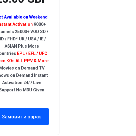
ot Available on Weekend
nstant Activation
9000+
annels 25000+ VOD SD /
D / FHD* UK / USA / IE /
ASIAN Plus More
ountries
EPL / EFL / UFC
pm KOs ALL PPV & More
Movies on Demand TV
hows on Demand Instant
Activation 24/7 Live
Support No M3U Given
Замовити зараз