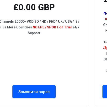
£0.00 GBP
N
I
hannels 20000+ VOD SD / HD / FHD* UK / USA / IE /
Ch
Plus More Countries
NO EPL / SPORT on Trial
24/7
H
Support
C
/3
S
Замовити зараз