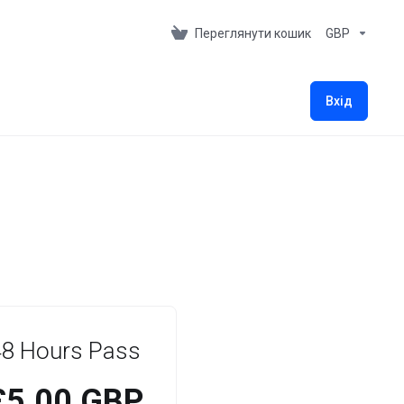
Переглянути кошик
GBP
Вхід
48 Hours Pass
£5.00 GBP