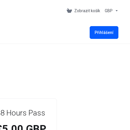
Zobrazit košík
GBP
Přihlášení
48 Hours Pass
£5.00 GBP