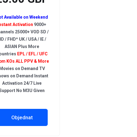
ot Available on Weekend
nstant Activation
9000+
annels 25000+ VOD SD /
D / FHD* UK / USA / IE /
ASIAN Plus More
ountries
EPL / EFL / UFC
pm KOs ALL PPV & More
Movies on Demand TV
hows on Demand Instant
Activation 24/7 Live
Support No M3U Given
Objednat