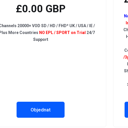
£0.00 GBP
N
I
hannels 20000+ VOD SD / HD / FHD* UK / USA / IE /
Ch
Plus More Countries
NO EPL / SPORT on Trial
24/7
H
Support
C
/3
S
Objednat